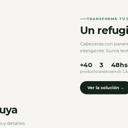
TRANSFORMÁ TU 
Un refug
Cabeceras con panele
inteligente. Sumá text
+40
3
48hs
productos
estilos
envío C
Ver la solución →
tuya
s y detalles