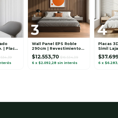
AGREG
lado
Wall Panel EPS Roble
Placas 3
 | Placa
290cm | Revestimiento
Simil Laja
cm
Varillado Sólido.
$12.553,70
$37.69
.534,39
$16.534,39
interés
6
x
$2.092,28
sin interés
6
x
$6.283