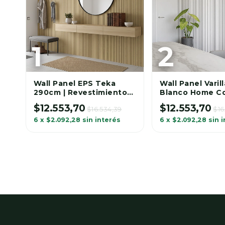
m
Wall Panel EPS Teka
Wall Panel Varil
4m
290cm | Revestimiento
Blanco Home Co.
Varillado Sólido.
Decorativa 290
$12.553,70
$12.553,70
$16.534,39
$16
6
x
$2.092,28
sin interés
6
x
$2.092,28
sin 