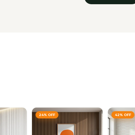
24
%
OFF
42
%
OFF