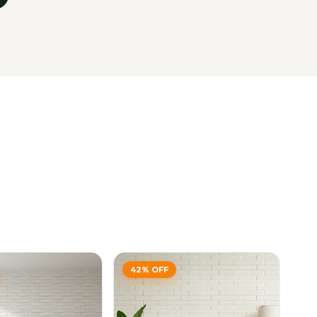
42
%
OFF
4