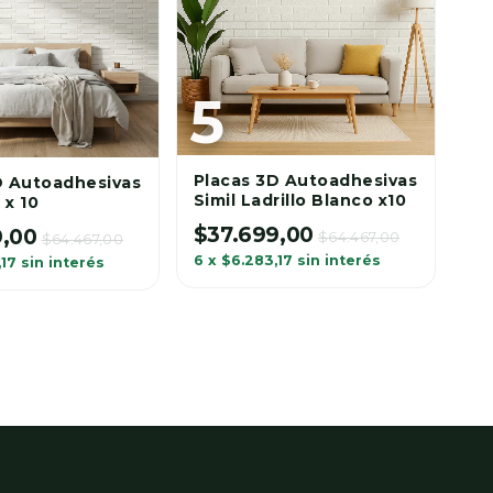
AGREGAR AL CARRITO
AR AL CARRITO
Placas 3D Autoadhesivas
D Autoadhesivas
Pl
Simil Ladrillo Blanco x10
 x 10
Sí
$37.699,00
Te
9,00
$64.467,00
$64.467,00
$
6
x
$6.283,17
sin interés
,17
sin interés
6