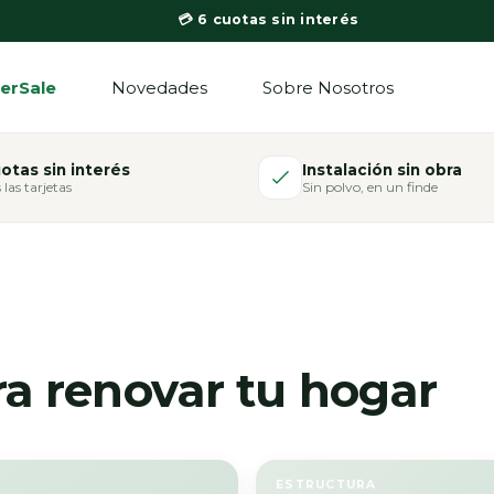
💳 6 cuotas sin interés
erSale
Novedades
Sobre Nosotros
otas sin interés
Instalación sin obra
 las tarjetas
Sin polvo, en un finde
s que
a renovar tu hogar
. Envío a
ESTRUCTURA